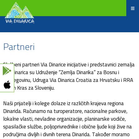
Partneri
Službeni partneri Via Dinarice inicijative i predstavnici zemalja
Via Dinarica su Udruženje “Zemlja Dinarika” za Bosnu i
Hercegovinu, Udruga Via Dinarica Croatia za Hrvatsku i RRA
Green Kras za Sloveniju.
Naši prijatelji i kolege dolaze iz različitih krajeva regiona
Dinarida. Računamo na turoperatore, nacionalne parkove,
lokalne vlasti, nevladine organizacije, planinarske vodiče,
spasilačke službe, poljoprivrednike i obične ljude koji žive na
područjima divljih i divnih terena Dinarida. Također moramo