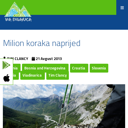
Milion koraka naprijed
TIM CLANCY
21 Avgust 2013
Albania
Bosnia and Herzegovina
Croatia
Slovenia
Serbia
Viadinarica
Tim Clancy