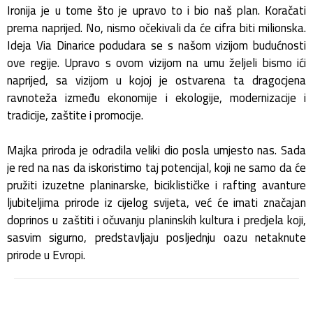
Ironija je u tome što je upravo to i bio naš plan. Koračati
prema naprijed. No, nismo očekivali da će cifra biti milionska.
Ideja Via Dinarice podudara se s našom vizijom budućnosti
ove regije. Upravo s ovom vizijom na umu željeli bismo ići
naprijed, sa vizijom u kojoj je ostvarena ta dragocjena
ravnoteža između ekonomije i ekologije, modernizacije i
tradicije, zaštite i promocije.
Majka priroda je odradila veliki dio posla umjesto nas. Sada
je red na nas da iskoristimo taj potencijal, koji ne samo da će
pružiti izuzetne planinarske, biciklističke i rafting avanture
ljubiteljima prirode iz cijelog svijeta, već će imati značajan
doprinos u zaštiti i očuvanju planinskih kultura i predjela koji,
sasvim sigurno, predstavljaju posljednju oazu netaknute
prirode u Evropi.