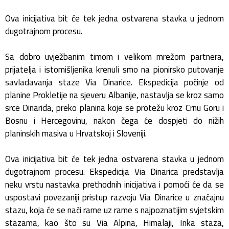
Ova inicijativa bit će tek jedna ostvarena stavka u jednom
dugotrajnom procesu.
Sa dobro uvježbanim timom i velikom mrežom partnera,
prijatelja i istomišljenika krenuli smo na pionirsko putovanje
savladavanja staze Via Dinarice. Ekspedicija počinje od
planine Prokletije na sjeveru Albanije, nastavlja se kroz samo
srce Dinarida, preko planina koje se protežu kroz Crnu Goru i
Bosnu i Hercegovinu, nakon čega će dospjeti do nižih
planinskih masiva u Hrvatskoj i Sloveniji.
Ova inicijativa bit će tek jedna ostvarena stavka u jednom
dugotrajnom procesu. Ekspedicija Via Dinarica predstavlja
neku vrstu nastavka prethodnih inicijativa i pomoći će da se
uspostavi povezaniji pristup razvoju Via Dinarice u značajnu
stazu, koja će se naći rame uz rame s najpoznatijim svjetskim
stazama, kao što su Via Alpina, Himalaji, Inka staza,