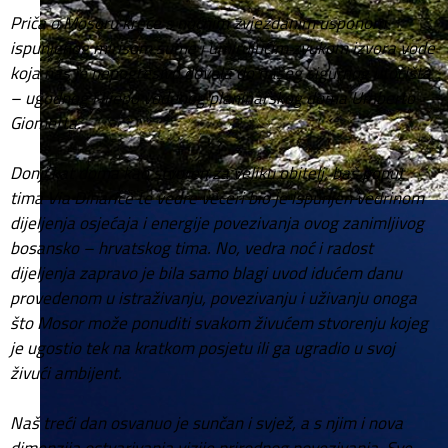
Priča o Mosoru kreće s noćnim zvjezdanim usponom
ispunjenog mirisom šume i umirujućim zvukom izvora vode
koja nas je nepogrešivo dovela do našeg sigurnog utočišta
– ugodnog i lijepo vođenog planinarskog doma Umberto
Giometta.
Donji kat doma kao stvoren za veliku obitelj, baš poput
tima Via Dinarice te vedre večeri bio je ispunjen vedrinom
dijeljenja osjećaja i energije povezivanja ovog zanimljivog
bosansko – hrvatskog tima. No, vedra noć i radost
dijeljenja zapravo je bila samo blagi uvod idućem danu
provedenom u istraživanju, povezivanju i uživanju onoga
što Mosor može ponuditi svakom živućem stvorenju kojeg
je ugostio tek na kratkom posjetu ili ga ugradio u svoj
živući ambijent.
Naš treći dan osvanuo je sunčan i svjež, a s njim i nova