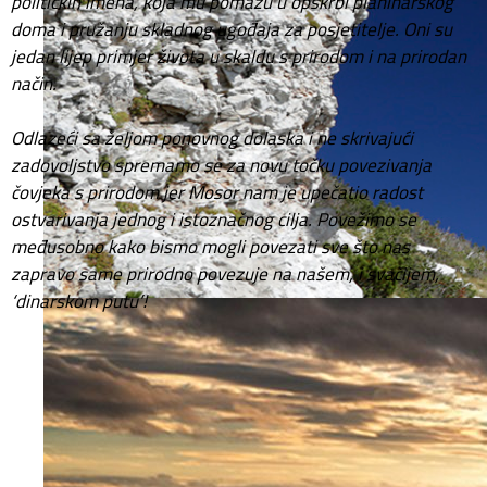
političkih imena, koja mu pomažu u opskrbi planinarskog
doma i pružanju skladnog ugođaja za posjetitelje. Oni su
jedan lijep primjer života u skaldu s prirodom i na prirodan
način.
Odlazeći sa željom ponovnog dolaska i ne skrivajući
zadovoljstvo spremamo se za novu točku povezivanja
čovjeka s prirodom jer Mosor nam je upečatio radost
ostvarivanja jednog i istoznačnog cilja. Povežimo se
međusobno kako bismo mogli povezati sve što nas
zapravo same prirodno povezuje na našem, i svačijem,
‘dinarskom putu’!
What's up on Via Dinarica?
ViaDinarica |
30.06.2026