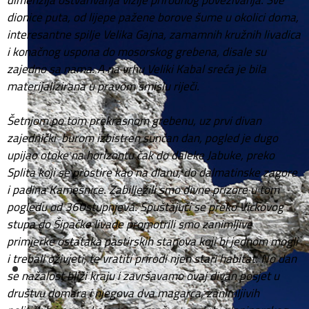
dimenzija ostvarivanja vizije prirodnog povezivanja. Sve
dionice puta, od lijepe pažene borove šume u okolici doma,
interesantne spilje Velika Gajna, zamamnih kružnih livadica
i konačnog uspona do mosorskog grebena, disale su
zajedno sa nama. A na vrhu Veliki Kabal sreća je bila
materijalizirana u pravom smislu riječi.
Šetnjom po tom prekrasnom grebenu, uz prvi divan
zajednički burom izbistren sunčan dan, pogled je dugo
upijao otoke na horizontu čak do daleke Jabuke, preko
Splita koji se prostire kao na dlanu, do dalmatinske zagore
i padina Kamešnice. Zabilježili smo divne prizore u tom
pogledu od 360stupnjeva. Spuštajući se preko Vickovog
stupa do Šipačke livade promotrili smo zanimljive
primjerke ostataka pastirskih stanova koji bi jednom mogli
i trebali oživjeti, te vratiti prirodi njen stari habitat. No dan
se nažalost bliži kraju i završavamo ovaj divan posjet u
društvu domara i njegova dva magarca, zanimljivih