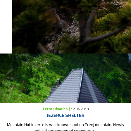
in Jablanica
Via Ferrata Prenjska Vrata, located near Jablanica, is a unique
outdoor attraction in Bosnia and...
Where to stay?
Terra Dinarica |
12.06.2019
JEZERCE SHELTER
Mountain Hut Jezerce is well known spot on Prenj mountain. Newly
rebuild and reopened serves as a...