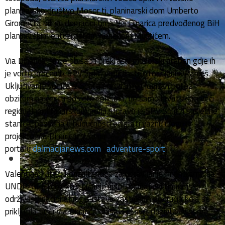
planinarsko društvo Mosor tj. planinarski dom Umberto
Girometta bili su domaćini tima Via Dinarica predvođenog BiH
planinarskim entuzijastom Kenenom Muftićem.
Via Dinarica tim je obišao i prekrasni mosorski greben gdje ih
je vodio pročelnik SPV Split, vodič instruktor Denis Vranješ.
Uključivanje vodiča iz Splita prirodan je i logičan potez
obzirom na čestu posjetu splićana, ne samo hrvatskom veći
regionalnom Dinarskom gorju. Upravo je SPV Split, i susjedne
stanice, pozvana u budućnosti odigrati važnu ulogu u
projektu Via Dinarica. Više na
portalu
dalmacijanews.com
i
adventure-sport
.
Valentina Futač, konzultantica za upravljanje financijama na
UNDP-GEF projektu Jačanje institucionalne i financijske
održivosti nacionalnog sustava zaštićenih područja koja se
priključila timu Via Dinarice opisala je svoj doživljaj Mosora: