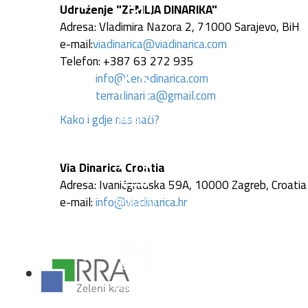
Udruženje "ZEMLJA DINARIKA"
Adresa: Vladimira Nazora 2, 71000 Sarajevo, BiH
e-mail:
viadinarica@viadinarica.com
Telefon: +387 63 272 935
info@terradinarica.com
terradinarica@gmail.com
Kako i gdje nas naći?
Via Dinarica Croatia
Adresa: Ivanićgradska 59A, 10000 Zagreb, Croatia
e-mail:
info@viadinarica.hr