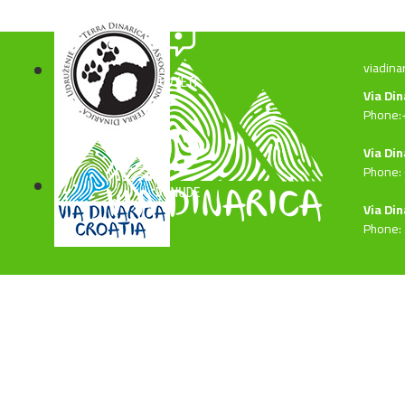
viadina
Via Di
Phone:
Via Din
Phone:
Via Din
Phone: 