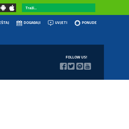
Traži...
EŠTAJ
DOGAĐAJI
UVJETI
PONUDE
FOLLOW US!