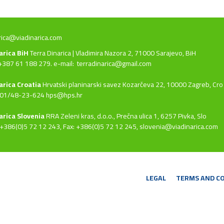
rica@viadinarica.com
narica BiH
Terra Dinarica | Vladimira Nazora 2, 71000 Sarajevo, BiH
+387 61 188 279. e-mail:
terradinarica@gmail.com
arica Croatia
Hrvatski planinarski savez Kozarčeva 22, 10000 Zagreb, Cro
 01/48-23-624 hps@hps.hr
arica Slovenia
RRA Zeleni kras, d.o.o.,
Prečna ulica 1, 6257 Pivka, Slo
+386(0)5 72 12 243, Fax: +386(0)5 72 12 245,
slovenia@viadinarica.com
LEGAL
TERMS AND C