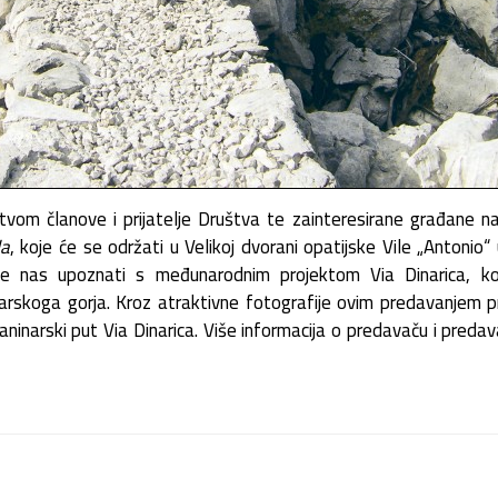
tvom članove i prijatelje Društva te zainteresirane građane n
da
, koje će se održati u Velikoj dvorani opatijske Vile „Antonio“ 
 nas upoznati s međunarodnim projektom Via Dinarica, koj
inarskoga gorja. Kroz atraktivne fotografije ovim predavanjem 
laninarski put Via Dinarica. Više informacija o predavaču i pred