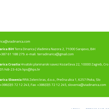
rica@viadinarica.com
narica BiH
Terra Dinarica | Vladimira Nazora 2, 71000 Sarajevo, BiH
+387 61 188 279. e-mail:
terradinarica@gmail.com
arica Croatia
Hrvatski planinarski savez Kozarčeva 22, 10000 Zagreb, Cro
 01/48-23-624 hps@hps.hr
arica Slovenia
RRA Zeleni kras, d.o.o.,
Prečna ulica 1, 6257 Pivka, Slo
+386(0)5 72 12 243, Fax: +386(0)5 72 12 245,
slovenia@viadinarica.com