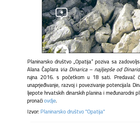
Planinarsko društvo „Opatija“ poziva sa zadovoljs
Alana Čaplara
Via Dinarica – najljepše od Dinari
rujna 2016. s početkom u 18 sati. Predavač će
unaprjeđivanje, razvoj i povezivanje potencijala D
ljepote hrvatskih dinarskih planina i međunarodni p
pronaći
ovdje
.
Izvor:
Planinarsko društvo "Opatija"