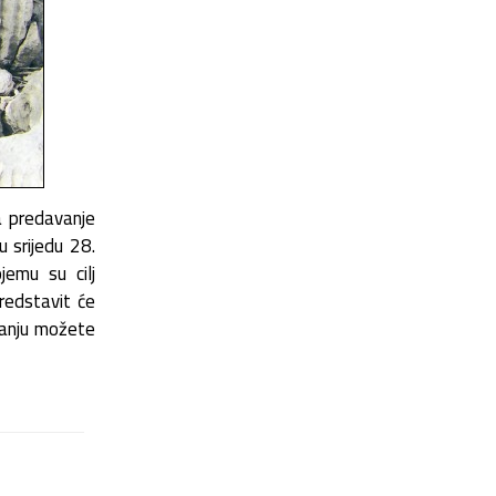
a predavanje
u srijedu 28.
emu su cilj
predstavit će
avanju možete