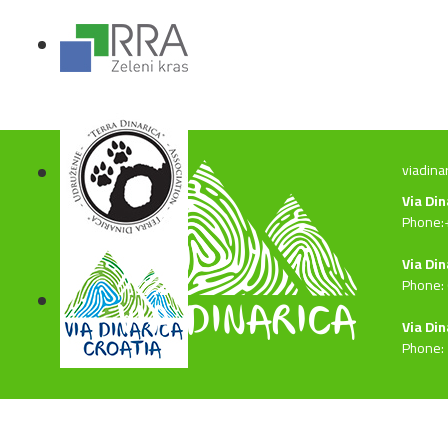
viadina
Via Di
Phone:
Via Din
Phone:
Via Din
Phone: 