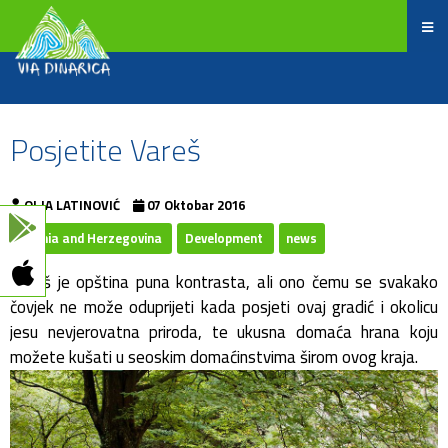
Posjetite Vareš
OLJA LATINOVIĆ
07 Oktobar 2016
Bosnia and Herzegovina
Development
news
Vareš je opština puna kontrasta, ali ono čemu se svakako
čovjek ne može oduprijeti kada posjeti ovaj gradić i okolicu
jesu nevjerovatna priroda, te ukusna domaća hrana koju
možete kušati u seoskim domaćinstvima širom ovog kraja.