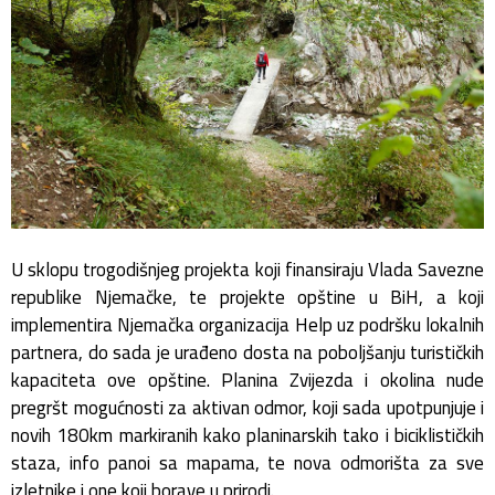
U sklopu trogodišnjeg projekta koji finansiraju Vlada Savezne
republike Njemačke, te projekte opštine u BiH, a koji
implementira Njemačka organizacija Help uz podršku lokalnih
partnera, do sada je urađeno dosta na poboljšanju turističkih
kapaciteta ove opštine. Planina Zvijezda i okolina nude
pregršt mogućnosti za aktivan odmor, koji sada upotpunjuje i
novih 180km markiranih kako planinarskih tako i biciklističkih
staza, info panoi sa mapama, te nova odmorišta za sve
izletnike i one koji borave u prirodi.