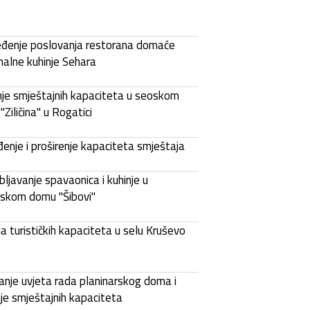
eđenje poslovanja restorana domaće
onalne kuhinje Sehara
nje smještajnih kapaciteta u seoskom
"Ziličina" u Rogatici
enje i proširenje kapaciteta smještaja
ljavanje spavaonica i kuhinje u
rskom domu "Šibovi"
a turističkih kapaciteta u selu Kruševo
anje uvjeta rada planinarskog doma i
nje smještajnih kapaciteta