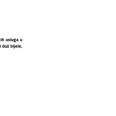
kih usluga u
 duž bijele,