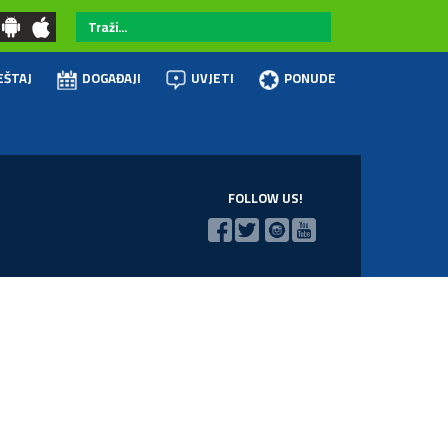
Traži...
EŠTAJ
DOGAĐAJI
UVJETI
PONUDE
FOLLOW US!