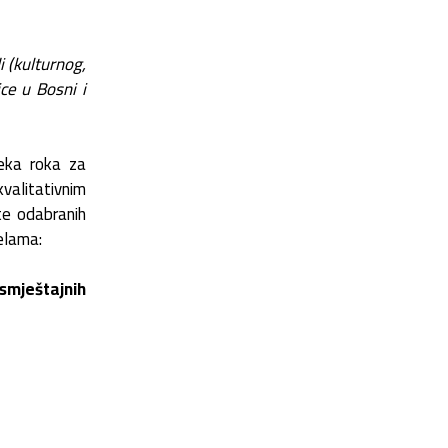
i (kulturnog,
ice u Bosni i
teka roka za
valitativnim
ste odabranih
belama:
 smještajnih