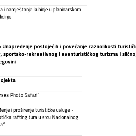
ja i namještanje kuhinje u planinarskom
idinje
: Unapređenje postojećih i povećanje raznolikosti turistič
g, sportsko-rekreativnog i avanturističkog turizma i slično)
egovini
rojekta
rses Photo Safari“
nje i proširenje turističke usluge -
stička rafting tura u srcu Nacionalnog
na“