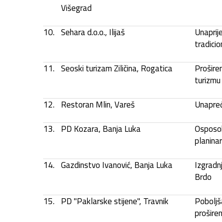
Višegrad
10.
Sehara d.o.o., Ilijaš
Unaprij
tradici
11.
Seoski turizam Ziličina, Rogatica
Prošire
turizmu 
12.
Restoran Mlin, Vareš
Unapređ
13.
PD Kozara, Banja Luka
Osposob
planina
14.
Gazdinstvo Ivanović, Banja Luka
Izgradnj
Brdo
15.
PD "Paklarske stijene", Travnik
Poboljš
prošire