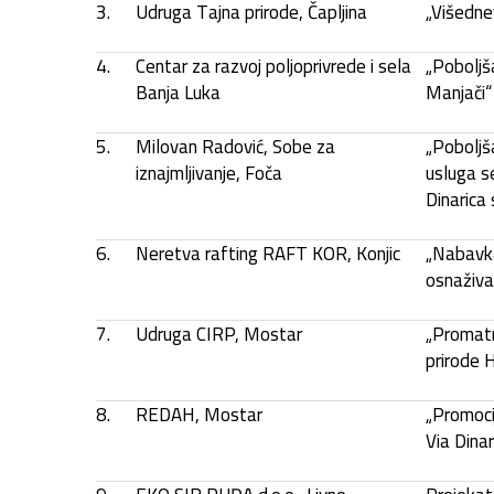
3.
Udruga Tajna prirode, Čapljina
„Višedne
4.
Centar za razvoj poljoprivrede i sela
„Poboljša
Banja Luka
Manjači“
5.
Milovan Radović, Sobe za
„Poboljša
iznajmljivanje, Foča
usluga s
Dinarica 
6.
Neretva rafting RAFT KOR, Konjic
„Nabavk
osnaživa
7.
Udruga CIRP, Mostar
„Promatr
prirode 
8.
REDAH, Mostar
„Promocij
Via Dinar