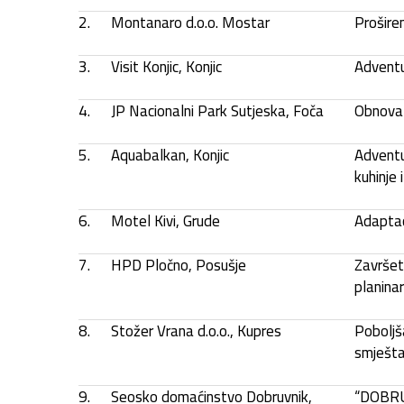
2.
Montanaro d.o.o. Mostar
Prošire
3.
Visit Konjic, Konjic
Adventu
4.
JP Nacionalni Park Sutjeska, Foča
Obnova 
5.
Aquabalkan, Konjic
Adventu
kuhinje
6.
Motel Kivi, Grude
Adaptac
7.
HPD Pločno, Posušje
Završet
planina
8.
Stožer Vrana d.o.o., Kupres
Poboljš
smješta
9.
Seosko domaćinstvo Dobruvnik,
“DOBR