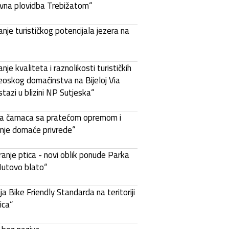
vna plovidba Trebižatom“
nje turističkog potencijala jezera na
nje kvaliteta i raznolikosti turističkih
eoskog domaćinstva na Bijeloj Via
stazi u blizini NP Sutjeska“
a čamaca sa pratećom opremom i
nje domaće privrede“
anje ptica - novi oblik ponude Parka
Hutovo blato“
a Bike Friendly Standarda na teritoriji
ica“