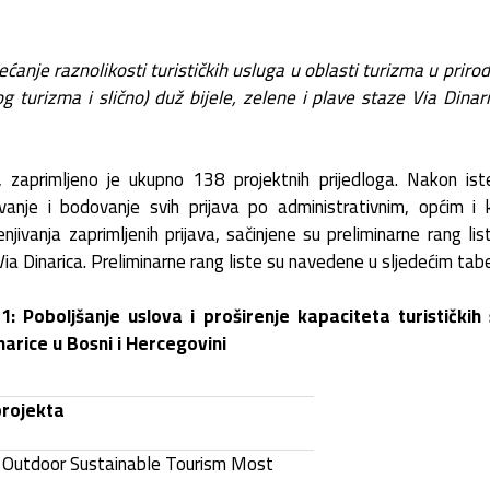
anje raznolikosti turističkih usluga u oblasti turizma u prirod
og turizma i slično) duž bijele, zelene i plave staze Via Dinar
 zaprimljeno je ukupno 138 projektnih prijedloga. Nakon is
ivanje i bodovanje svih prijava po administrativnim, općim i k
njivanja zaprimljenih prijava, sačinjene su preliminarne rang li
 Via Dinarica. Preliminarne rang liste su navedene u sljedećim ta
1: Poboljšanje uslova i proširenje kapaciteta turističkih
narice u Bosni i Hercegovini
projekta
Outdoor Sustainable Tourism Most