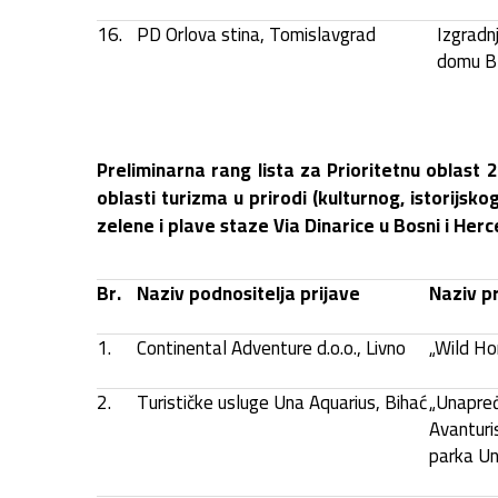
16.
PD Orlova stina, Tomislavgrad
Izgradn
domu Bl
Preliminarna rang lista za Prioritetnu oblast 2
oblasti turizma u prirodi (kulturnog, istorijsko
zelene i plave staze Via Dinarice u Bosni i Herc
Br.
Naziv podnositelja prijave
Naziv p
1.
Continental Adventure d.o.o., Livno
„Wild Ho
2.
Turističke usluge Una Aquarius, Bihać
„Unapređe
Avanturi
parka U