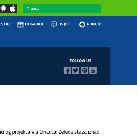
Traži...
EŠTAJ
DOGAĐAJI
UVJETI
PONUDE
FOLLOW US!
čnog projekta Via Dinarica: Zelena staza iznad