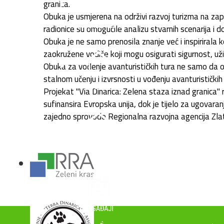
granica.
Obuka je usmjerena na održivi razvoj turizma na zap
radionice su omogućile analizu stvarnih scenarija i 
Obuka je ne samo prenosila znanje već i inspirirala ko
zaokružene vodiče koji mogu osigurati sigurnost, uži
Obuka za vođenje avanturističkih tura ne samo da o
stalnom učenju i izvrsnosti u vođenju avanturističkih 
Projekat "Via Dinarica: Zelena staza iznad granica"
sufinansira Evropska unija, dok je tijelo za ugovara
zajedno sprovode Regionalna razvojna agencija Zlati