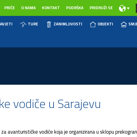
PRIČE
O NAMA
KONTAKT
PODRŠKA
PRIDRUŽI SE
AVJETI
TURE
ZANIMLJIVOSTI
OBJEKTI
SMJ
ke vodiče u Sarajevu
a avanturističke vodiče koja je organizirana u sklopu prekograni