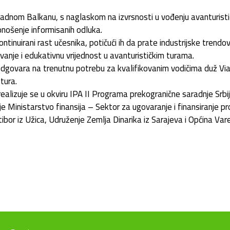
adnom Balkanu, s naglaskom na izvrsnosti u vođenju avanturistički
donošenje informisanih odluka.
ntinuirani rast učesnika, potičući ih da prate industrijske trendove
vanje i edukativnu vrijednost u avanturističkim turama.
dgovara na trenutnu potrebu za kvalifikovanim vodičima duž Via D
tura.
 realizuje se u okviru IPA II Programa prekogranične saradnje Srb
nje Ministarstvo finansija – Sektor za ugovaranje i finansiranje 
bor iz Užica, Udruženje Zemlja Dinarika iz Sarajeva i Općina Var