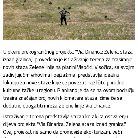
U okviru prekograničnog projekta "Via Dinarica: Zelena staza
iznad granica," provedeno je istraživanje terena za trasiranje
novih staza Zelene linije na planini Visočici. Visočica, sa svojim
zadivljujućim vrhovima i pejzažima, predstavlja idealnu
lokaciju za nove staze koje će povezati različite prirodne i
kulturne tačke u regionu. Planirano je da se na ovom području
trasira značajan broj novih kilometara staza, čime će se
dodatno obogatiti mreža Zelene linije Via Dinarice.
Istraživanje terena predstavlja važan korak ka ostvarenju
ciljeva projekta "Via Dinarica: Zelena staza iznad granica."
Ovaj projekat ne samo da promoviše eko-turizam, već i