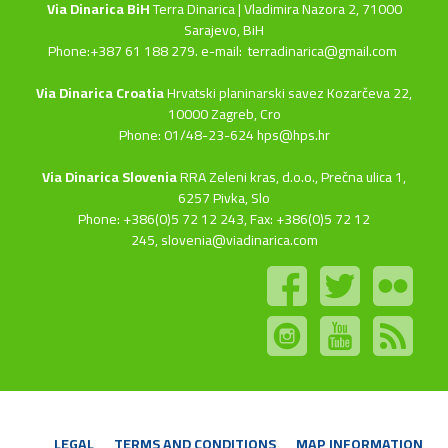
Via Dinarica BiH
Terra Dinarica | Vladimira Nazora 2, 71000
Sarajevo, BiH
Phone:+387 61 188 279. e-mail:
terradinarica@gmail.com
Via Dinarica Croatia
Hrvatski planinarski savez Kozarčeva 22,
10000 Zagreb, Cro
Phone: 01/48-23-624 hps@hps.hr
Via Dinarica Slovenia
RRA Zeleni kras, d.o.o.,
Prečna ulica 1,
6257 Pivka, Slo
Phone: +386(0)5 72 12 243, Fax: +386(0)5 72 12
245,
slovenia@viadinarica.com
LEGAL
TERMS AND CONDITIONS
MAP INFORMATION