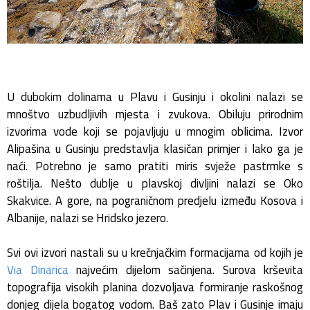
U dubokim dolinama u Plavu i Gusinju i okolini nalazi se
mnoštvo uzbudljivih mjesta i zvukova. Obiluju prirodnim
izvorima vode koji se pojavljuju u mnogim oblicima. Izvor
Alipašina u Gusinju predstavlja klasičan primjer i lako ga je
naći. Potrebno je samo pratiti miris svježe pastrmke s
roštilja. Nešto dublje u plavskoj divljini nalazi se Oko
Skakvice. A gore, na pograničnom predjelu između Kosova i
Albanije, nalazi se Hridsko jezero.
Svi ovi izvori nastali su u krečnjačkim formacijama od kojih je
Via Dinarica
najvećim dijelom sačinjena. Surova krševita
topografija visokih planina dozvoljava formiranje raskošnog
donjeg dijela bogatog vodom. Baš zato Plav i Gusinje imaju