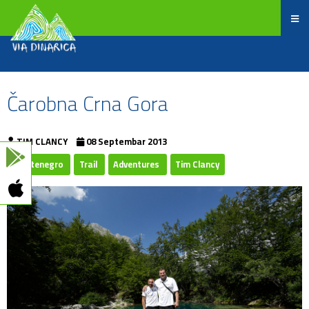
Čarobna Crna Gora
TIM CLANCY
08 Septembar 2013
Montenegro
Trail
Adventures
Tim Clancy