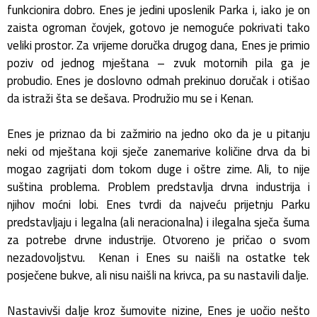
funkcionira dobro. Enes je jedini uposlenik Parka i, iako je on
zaista ogroman čovjek, gotovo je nemoguće pokrivati tako
veliki prostor. Za vrijeme doručka drugog dana, Enes je primio
poziv od jednog mještana – zvuk motornih pila ga je
probudio. Enes je doslovno odmah prekinuo doručak i otišao
da istraži šta se dešava. Prodružio mu se i Kenan.
Enes je priznao da bi zažmirio na jedno oko da je u pitanju
neki od mještana koji sječe zanemarive količine drva da bi
mogao zagrijati dom tokom duge i oštre zime. Ali, to nije
suština problema. Problem predstavlja drvna industrija i
njihov moćni lobi. Enes tvrdi da najveću prijetnju Parku
predstavljaju i legalna (ali neracionalna) i ilegalna sječa šuma
za potrebe drvne industrije. Otvoreno je pričao o svom
nezadovoljstvu. Kenan i Enes su naišli na ostatke tek
posječene bukve, ali nisu naišli na krivca, pa su nastavili dalje.
Nastavivši dalje kroz šumovite nizine, Enes je uočio nešto