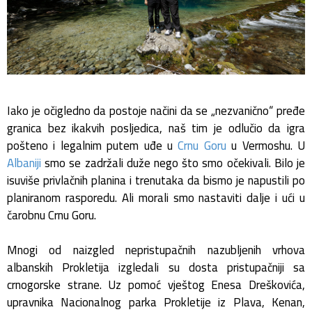
Iako je očigledno da postoje načini da se „nezvanično“ pređe
granica bez ikakvih posljedica, naš tim je odlučio da igra
pošteno i legalnim putem uđe u
Crnu Goru
u Vermoshu. U
Albaniji
smo se zadržali duže nego što smo očekivali. Bilo je
isuviše privlačnih planina i trenutaka da bismo je napustili po
planiranom rasporedu. Ali morali smo nastaviti dalje i ući u
čarobnu Crnu Goru.
Mnogi od naizgled nepristupačnih nazubljenih vrhova
albanskih Prokletija izgledali su dosta pristupačniji sa
crnogorske strane. Uz pomoć vještog Enesa Dreškovića,
upravnika Nacionalnog parka Prokletije iz Plava, Kenan,