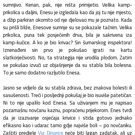
sumnjivo. Kenan, pak, nije ništa primijetio. Velika kamp-
prikolica u daljini, Enesu je izgledala kao da joj tu nije mjesto,
a džip parkiran okomito od nje djelovao mu je poznato. Kada
su prišli bliže, Enesove sumnje su se pokazale tačnim. Velika
prikolica, puna tek posječenih drva, bila je sakrivena iza
kamp-kućice. A ko je bio krivac? Sin šumarskog inspektora!
Iznenađeni sin prvo je pokušao igrati na kartu
slatkorječivosti. No, ta strategija nije urodila plodom. Zatim
se pokušao izvući uz objašnjenje da su stabla bila bolesna.
To je samo dodatno razljutilo Enesa.
Jasno se vidjelo da su stabla zdrava, bez znakova bolesti ili
sasušenosti. Treći i posljednji pokušaj je bio isuviše patetičan.
Ni to nije upalilo kod Enesa. Sa uživanjem mu je napisao
pozamašnu novčanu kaznu, popraćenu prijekorom. Enes tvrdi
da je izazivanje osjećaja krivice i stida gotovo jednako
efikasno kao i udarac tamo gdje najviše boli – po novčaniku.
Zaštiti predjele
Via Dinarice
neće biti lagan zadatak, ali uz