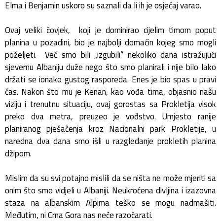
Elma i Benjamin uskoro su saznali da li ih je osjećaj varao.
Ovaj veliki čovjek, koji je dominirao cijelim timom poput
planina u pozadini, bio je najbolji domaćin kojeg smo mogli
poželjeti. Već smo bili „izgubili“ nekoliko dana istražujući
sjevernu Albaniju duže nego što smo planirali i nije bilo lako
držati se ionako gustog rasporeda. Enes je bio spas u pravi
čas. Nakon što mu je Kenan, kao vođa tima, objasnio našu
viziju i trenutnu situaciju, ovaj gorostas sa Prokletija visok
preko dva metra, preuzeo je vođstvo. Umjesto ranije
planiranog pješačenja kroz Nacionalni park Prokletije, u
naredna dva dana smo išli u razgledanje prokletih planina
džipom.
Mislim da su svi potajno mislili da se ništa ne može mjeriti sa
onim što smo vidjeli u Albaniji. Neukroćena divljina i izazovna
staza na albanskim Alpima teško se mogu nadmašiti.
Međutim, ni Crna Gora nas neće razočarati.