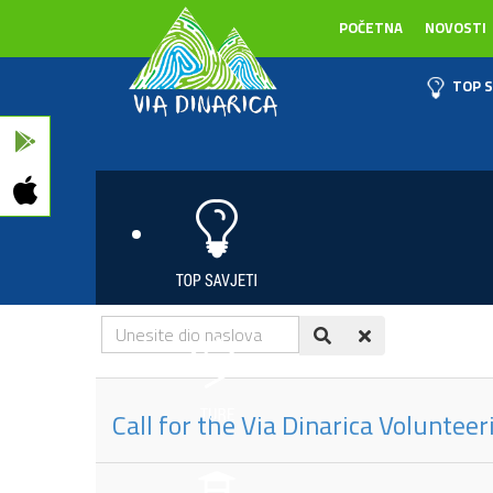
POČETNA
NOVOSTI
TOP S
Unesite
dio
naslova
Call for the Via Dinarica Voluntee