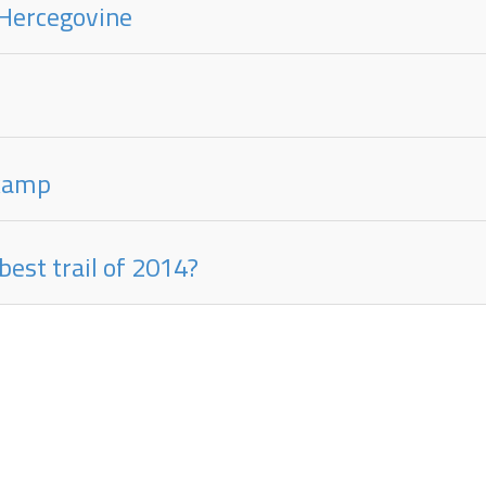
 Hercegovine
 kamp
est trail of 2014?