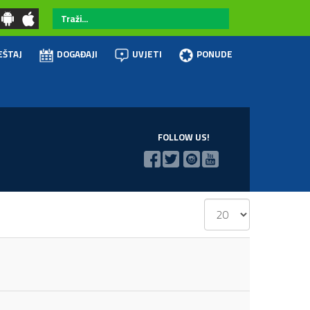
Traži...
EŠTAJ
DOGAĐAJI
UVJETI
PONUDE
FOLLOW US!
Prikaz
#